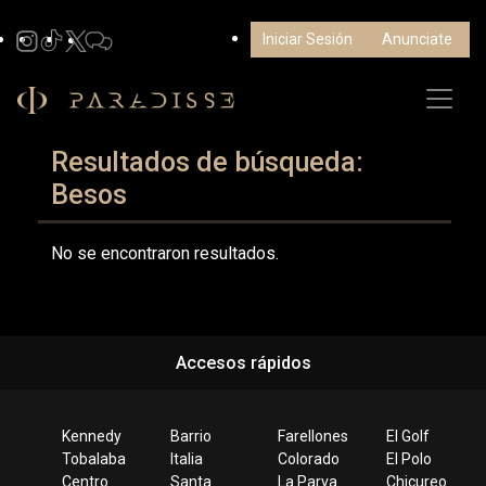
Iniciar Sesión
Anunciate
Resultados de búsqueda:
Besos
No se encontraron resultados.
Accesos rápidos
Kennedy
Barrio
Farellones
El Golf
Tobalaba
Italia
Colorado
El Polo
Centro
Santa
La Parva
Chicureo