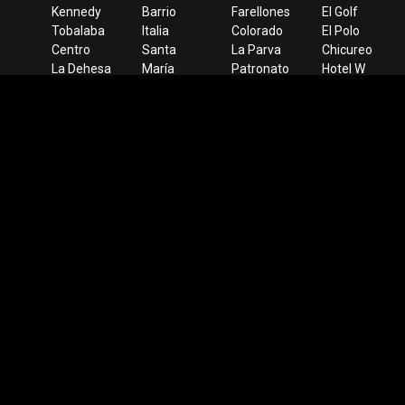
Kennedy
Barrio
Farellones
El Golf
Tobalaba
Italia
Colorado
El Polo
Centro
Santa
La Parva
Chicureo
La Dehesa
María
Patronato
Hotel W
Lo Curro
Manquehue
San
La Vega
Aeropuerto
Parque
Cristóbal
Parque
Bellavista
O’Higgins
Costanera
Titanium
Plaza de
Universidad
Bustamante
Candelaria
Armas
de Chile
Apumanque
Mañío
Santa
Lucía
Apoquindo
Cerro
Colorado
Mapa del sitio
Términos y condiciones