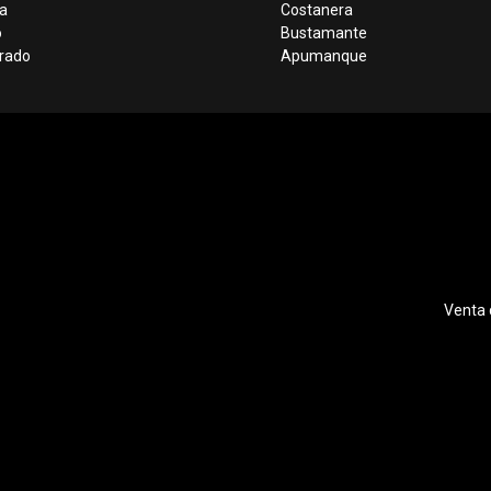
a
Costanera
o
Bustamante
orado
Apumanque
Venta 