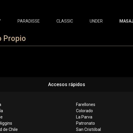
Y
PARADISSE
CLASSIC
UNDER
MASAJ
o Propio
Accesos rápidos
a
Farellones
ía
Colorado
ue
La Parva
iggins
Patronato
d de Chile
San Cristóbal