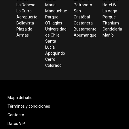
La Dehesa
María
Patronato
Hotel W
Lo Curro
Manquehue
San
La Vega
Aeropuerto
Parque
Cristóbal
Parque
Bellavista
O’Higgins
Costanera
Titanium
Plaza de
Universidad
Bustamante
Candelaria
Armas
de Chile
Apumanque
Mañío
Santa
Lucía
Apoquindo
Cerro
Colorado
Mapa del sitio
Términos y condiciones
Contacto
Datos VIP