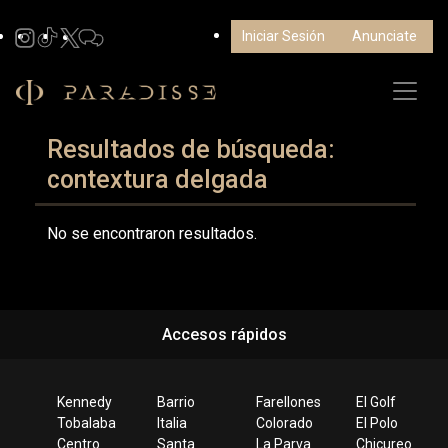
Iniciar Sesión
Anunciate
Resultados de búsqueda:
contextura delgada
No se encontraron resultados.
Accesos rápidos
Kennedy
Barrio
Farellones
El Golf
Tobalaba
Italia
Colorado
El Polo
Centro
Santa
La Parva
Chicureo