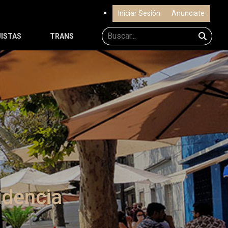
Iniciar Sesión
Anunciate
ISTAS
TRANS
videncia