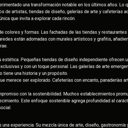
perimentado una transformación notable en los últimos años. Lo q
os de artistas, tiendas de diseño, galerías de arte y cafeterías
ica que invita a explorar cada rincón.
a de colores y formas. Las fachadas de las tiendas y restaurante
paredes están adornadas con murales artísticos y grafitis, añadie
rae.
su estética. Pequeñas tiendas de diseño independiente ofrecen un
exclusivas y con un toque personal. Las galerías de arte emergen
 tiene una historia y un propósito.
que merece ser explorado. Cafeterías con encanto, panaderías ar
 compromiso con la sostenibilidad. Muchos establecimientos prom
ecimiento. Este enfoque sostenible agrega profundidad al carácte
ocial.
es una experiencia. Su mezcla única de arte, diseño, gastronomí