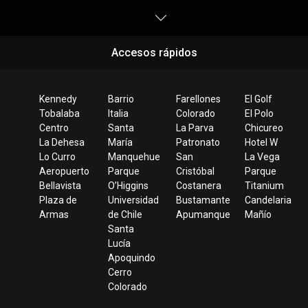
Accesos rápidos
Kennedy
Barrio
Farellones
El Golf
Tobalaba
Italia
Colorado
El Polo
Centro
Santa
La Parva
Chicureo
La Dehesa
María
Patronato
Hotel W
Lo Curro
Manquehue
San
La Vega
Aeropuerto
Parque
Cristóbal
Parque
Bellavista
O’Higgins
Costanera
Titanium
Plaza de
Universidad
Bustamante
Candelaria
Armas
de Chile
Apumanque
Mañío
Santa
Lucía
Apoquindo
Cerro
Colorado