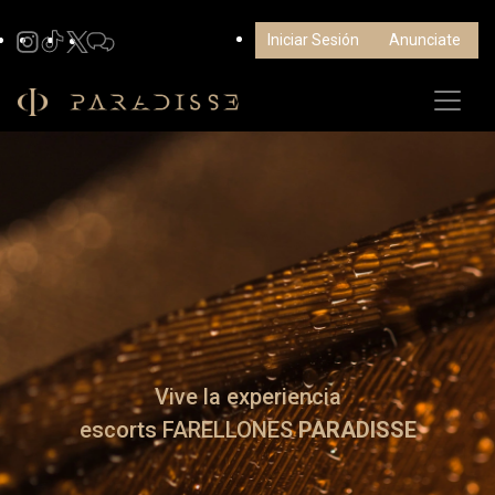
Iniciar Sesión
Anunciate
Vive la experiencia
escorts FARELLONES
PARADISSE