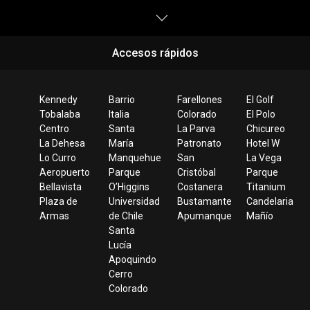
Accesos rápidos
Kennedy
Barrio
Farellones
El Golf
Tobalaba
Italia
Colorado
El Polo
Centro
Santa
La Parva
Chicureo
La Dehesa
María
Patronato
Hotel W
Lo Curro
Manquehue
San
La Vega
Aeropuerto
Parque
Cristóbal
Parque
Bellavista
O’Higgins
Costanera
Titanium
Plaza de
Universidad
Bustamante
Candelaria
Armas
de Chile
Apumanque
Mañío
Santa
Lucía
Apoquindo
Cerro
Colorado