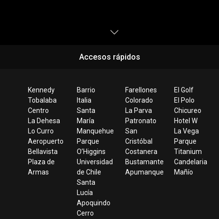
Accesos rápidos
Kennedy
Barrio
Farellones
El Golf
Tobalaba
Italia
Colorado
El Polo
Centro
Santa
La Parva
Chicureo
La Dehesa
María
Patronato
Hotel W
Lo Curro
Manquehue
San
La Vega
Aeropuerto
Parque
Cristóbal
Parque
Bellavista
O’Higgins
Costanera
Titanium
Plaza de
Universidad
Bustamante
Candelaria
Armas
de Chile
Apumanque
Mañío
Santa
Lucía
Apoquindo
Cerro