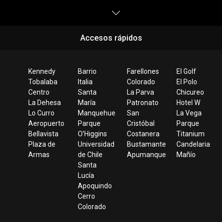
Accesos rápidos
Kennedy
Barrio
Farellones
El Golf
Tobalaba
Italia
Colorado
El Polo
Centro
Santa
La Parva
Chicureo
La Dehesa
María
Patronato
Hotel W
Lo Curro
Manquehue
San
La Vega
Aeropuerto
Parque
Cristóbal
Parque
Bellavista
O’Higgins
Costanera
Titanium
Plaza de
Universidad
Bustamante
Candelaria
Armas
de Chile
Apumanque
Mañío
Santa
Lucía
Apoquindo
Cerro
Colorado