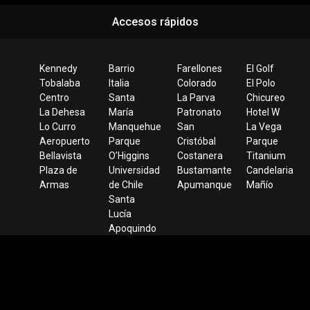
Accesos rápidos
Kennedy
Barrio
Farellones
El Golf
Tobalaba
Italia
Colorado
El Polo
Centro
Santa
La Parva
Chicureo
La Dehesa
María
Patronato
Hotel W
Lo Curro
Manquehue
San
La Vega
Aeropuerto
Parque
Cristóbal
Parque
Bellavista
O’Higgins
Costanera
Titanium
Plaza de
Universidad
Bustamante
Candelaria
Armas
de Chile
Apumanque
Mañío
Santa
Lucía
Apoquindo
Cerro
Colorado