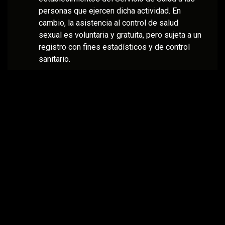
personas que ejercen dicha actividad. En
cambio, la asistencia al control de salud
sexual es voluntaria y gratuita, pero sujeta a un
registro con fines estadísticos y de control
sanitario.
En resumidas cuentas, se escort en Chile es
totalmente legal.
Fuente: Misabogados.com
Paradisse - Datos VIP Escorts Santiago
Compartir en: