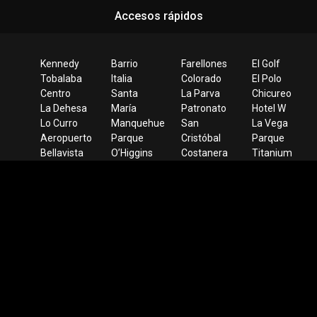
Accesos rápidos
Kennedy
Barrio
Farellones
El Golf
Tobalaba
Italia
Colorado
El Polo
Centro
Santa
La Parva
Chicureo
La Dehesa
María
Patronato
Hotel W
Lo Curro
Manquehue
San
La Vega
Aeropuerto
Parque
Cristóbal
Parque
Bellavista
O’Higgins
Costanera
Titanium
Plaza de
Universidad
Bustamante
Candelaria
Armas
de Chile
Apumanque
Mañío
Santa
Lucía
Apoquindo
Cerro
Colorado