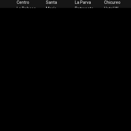
Centro
Santa
La Parva
Chicureo
La Dehesa
María
Patronato
Hotel W
Lo Curro
Manquehue
San
La Vega
Aeropuerto
Parque
Cristóbal
Parque
Bellavista
O’Higgins
Costanera
Titanium
Plaza de
Universidad
Bustamante
Candelaria
Armas
de Chile
Apumanque
Mañío
Santa
Lucía
Apoquindo
Cerro
Colorado
Mapa del sitio
Términos y condiciones
Contacto
Datos VIP