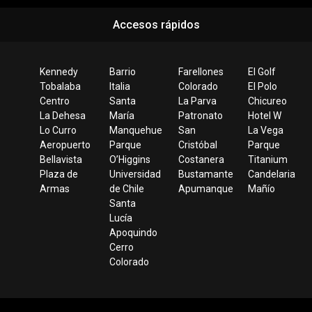
Accesos rápidos
Kennedy
Barrio
Farellones
El Golf
Tobalaba
Italia
Colorado
El Polo
Centro
Santa
La Parva
Chicureo
La Dehesa
María
Patronato
Hotel W
Lo Curro
Manquehue
San
La Vega
Aeropuerto
Parque
Cristóbal
Parque
Bellavista
O’Higgins
Costanera
Titanium
Plaza de
Universidad
Bustamante
Candelaria
Armas
de Chile
Apumanque
Mañío
Santa
Lucía
Apoquindo
Cerro
Colorado