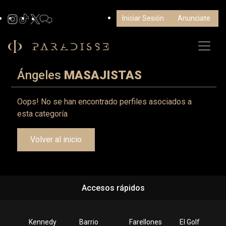
Iniciar Sesión
Anunciate
Ángeles
MASAJISTAS
Oops! No se han encontrado perfiles asociados a
esta categoría
Volver al inicio
Accesos rápidos
Kennedy
Barrio
Farellones
El Golf