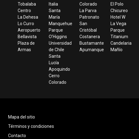
Tobalaba
Italia
Colorado
El Polo
Centro
Santa
La Parva
Chicureo
La Dehesa
María
Patronato
Hotel W
Lo Curro
Manquehue
San
La Vega
Aeropuerto
Parque
Cristóbal
Parque
Bellavista
O’Higgins
Costanera
Titanium
Plaza de
Universidad
Bustamante
Candelaria
Armas
de Chile
Apumanque
Mañío
Santa
Lucía
Apoquindo
Cerro
Colorado
Mapa del sitio
Términos y condiciones
Contacto