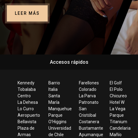
LEER MÁS
Accesos rápidos
Kennedy
Barrio
Farellones
El Golf
Tobalaba
Italia
Colorado
El Polo
Centro
Santa
La Parva
Chicureo
La Dehesa
María
Patronato
Hotel W
Lo Curro
Manquehue
San
La Vega
Aeropuerto
Parque
Cristóbal
Parque
Bellavista
O’Higgins
Costanera
Titanium
Plaza de
Universidad
Bustamante
Candelaria
Armas
de Chile
Apumanque
Mañío