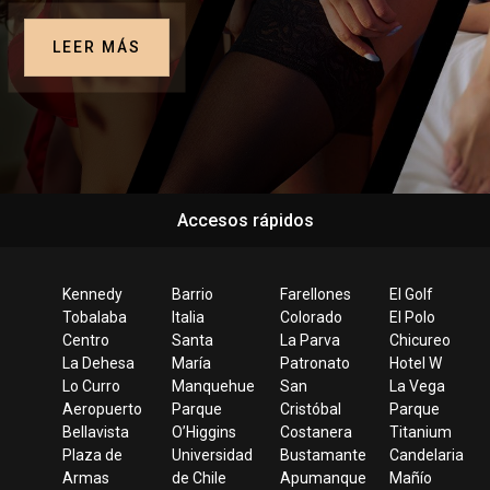
LEER MÁS
Accesos rápidos
Kennedy
Barrio
Farellones
El Golf
Tobalaba
Italia
Colorado
El Polo
Centro
Santa
La Parva
Chicureo
La Dehesa
María
Patronato
Hotel W
Lo Curro
Manquehue
San
La Vega
Aeropuerto
Parque
Cristóbal
Parque
Bellavista
O’Higgins
Costanera
Titanium
Plaza de
Universidad
Bustamante
Candelaria
Armas
de Chile
Apumanque
Mañío