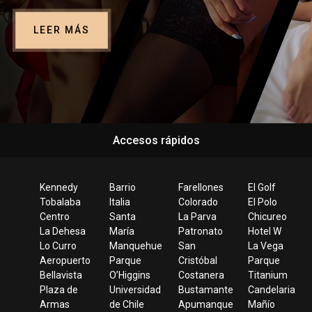
LEER MÁS
Accesos rápidos
Kennedy
Barrio
Farellones
El Golf
Tobalaba
Italia
Colorado
El Polo
Centro
Santa
La Parva
Chicureo
La Dehesa
María
Patronato
Hotel W
Lo Curro
Manquehue
San
La Vega
Aeropuerto
Parque
Cristóbal
Parque
Bellavista
O’Higgins
Costanera
Titanium
Plaza de
Universidad
Bustamante
Candelaria
Armas
de Chile
Apumanque
Mañío