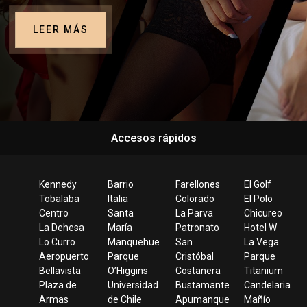
LEER MÁS
Accesos rápidos
Kennedy
Barrio
Farellones
El Golf
Tobalaba
Italia
Colorado
El Polo
Centro
Santa
La Parva
Chicureo
La Dehesa
María
Patronato
Hotel W
Lo Curro
Manquehue
San
La Vega
Aeropuerto
Parque
Cristóbal
Parque
Bellavista
O’Higgins
Costanera
Titanium
Plaza de
Universidad
Bustamante
Candelaria
Armas
de Chile
Apumanque
Mañío