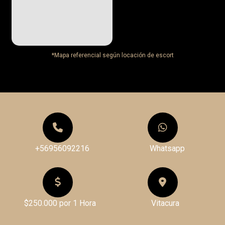
*Mapa referencial según locación de escort
+56956092216
Whatsapp
$250.000 por 1 Hora
Vitacura