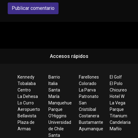
Publicar comentario
Accesos rápidos
Kennedy
Barrio
Farellones
El Golf
Tobalaba
Italia
Colorado
El Polo
Centro
Santa
La Parva
Chicureo
La Dehesa
María
Patronato
Hotel W
Lo Curro
Manquehue
San
La Vega
Aeropuerto
Parque
Cristóbal
Parque
Bellavista
O’Higgins
Costanera
Titanium
Plaza de
Universidad
Bustamante
Candelaria
Armas
de Chile
Apumanque
Mañío
Santa