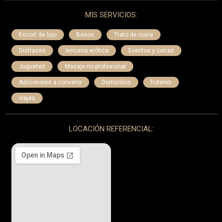
MIS SERVICIOS:
Escort de lujo
Besos
Trato de novia
Disfraces
lencería erótica
Eventos y cenas
Juguetes
Masaje no profesional
Adicionales a convenir
Domicilios
hoteles
viajes
LOCACIÓN REFERENCIAL: