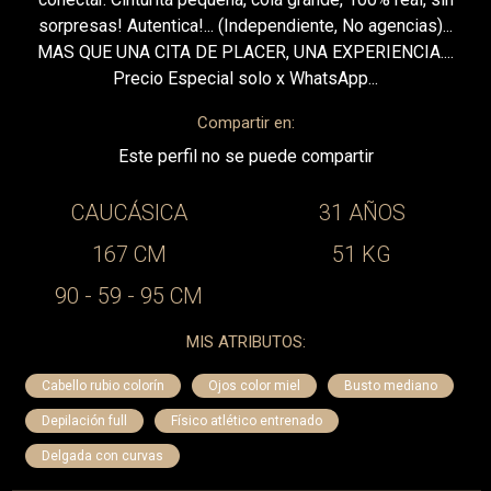
sorpresas! Autentica!... (Independiente, No agencias)...
MAS QUE UNA CITA DE PLACER, UNA EXPERIENCIA....
Precio Especial solo x WhatsApp...
Compartir en:
Este perfil no se puede compartir
CAUCÁSICA
31 AÑOS
167 CM
51 KG
90 - 59 - 95 CM
MIS ATRIBUTOS:
Cabello rubio colorín
Ojos color miel
Busto mediano
Depilación full
Físico atlético entrenado
Delgada con curvas