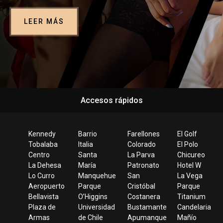
LEER MÁS
Accesos rápidos
Kennedy
Barrio
Farellones
El Golf
Tobalaba
Italia
Colorado
El Polo
Centro
Santa
La Parva
Chicureo
La Dehesa
María
Patronato
Hotel W
Lo Curro
Manquehue
San
La Vega
Aeropuerto
Parque
Cristóbal
Parque
Bellavista
O’Higgins
Costanera
Titanium
Plaza de
Universidad
Bustamante
Candelaria
Armas
de Chile
Apumanque
Mañío