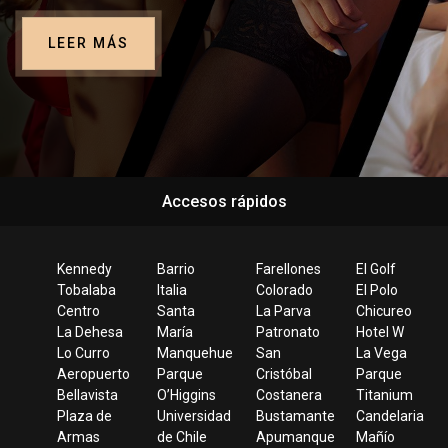
LEER MÁS
Accesos rápidos
Kennedy
Barrio
Farellones
El Golf
Tobalaba
Italia
Colorado
El Polo
Centro
Santa
La Parva
Chicureo
La Dehesa
María
Patronato
Hotel W
Lo Curro
Manquehue
San
La Vega
Aeropuerto
Parque
Cristóbal
Parque
Bellavista
O’Higgins
Costanera
Titanium
Plaza de
Universidad
Bustamante
Candelaria
Armas
de Chile
Apumanque
Mañío