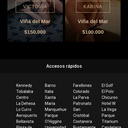
VICTORIA
KARINA
Viña del Mar
Viña del Mar
$150.000
$100.000
Accesos rápidos
Kennedy
Barrio
Farellones
El Golf
Tobalaba
Italia
Colorado
El Polo
Centro
Santa
La Parva
Chicureo
La Dehesa
María
Patronato
Hotel W
Lo Curro
Manquehue
San
La Vega
Aeropuerto
Parque
Cristóbal
Parque
Bellavista
O’Higgins
Costanera
Titanium
Plaza de
Universidad
Bustamante
Candelaria