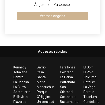
Ángeles de Paradisse.
Ver más Ángeles
Accesos rápidos
Kennedy
Barrio
Farellones
El Golf
Tobalaba
Italia
Colorado
El Polo
Centro
Santa
La Parva
Chicureo
La Dehesa
María
Patronato
Hotel W
Lo Curro
Manquehue
San
La Vega
Aeropuerto
Parque
Cristóbal
Parque
Bellavista
O’Higgins
Costanera
Titanium
Plaza de
Universidad
Bustamante
Candelaria