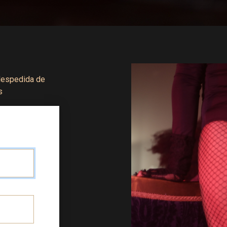
 despedida de
s