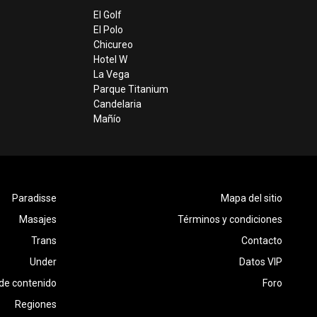
El Golf
El Polo
Chicureo
Hotel W
La Vega
Parque Titanium
Candelaria
Mañío
Paradisse
Mapa del sitio
Masajes
Términos y condiciones
Trans
Contacto
Under
Datos VIP
de contenido
Foro
Regiones