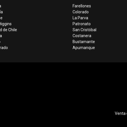
a
Farellones
ía
Colorado
ue
La Parva
iggins
Patronato
d de Chile
San Cristóbal
a
Costanera
o
Bustamante
orado
Apumanque
Venta 