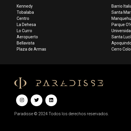
Kennedy
Barrio Itali
Tobalaba
Santa Mar
Centro
Manqueh
La Dehesa
Parque O’H
Lo Curro
Universida
Aeropuerto
Santa Lucí
Bellavista
Apoquind
Plaza de Armas
Cerro Col
Paradisse © 2024 Todos los derechos reservados.